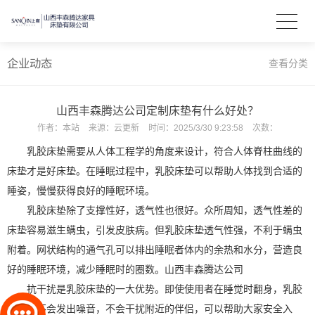
企业动态
查看分类
山西丰森腾达公司定制床垫有什么好处？
作者：
本站
来源：
云更新
时间：
2025/3/30 9:23:58
次数：
乳胶床垫需要从人体工程学的角度来设计，符合人体脊柱曲线的
床垫才是好床垫。在睡眠过程中，乳胶床垫可以帮助人体找到合适的
睡姿，慢慢获得良好的睡眠环境。
乳胶床垫除了支撑性好，透气性也很好。众所周知，透气性差的
床垫容易滋生螨虫，引发皮肤病。但乳胶床垫透气性强，不利于螨虫
附着。网状结构的通气孔可以排出睡眠者体内的余热和水分，营造良
好的睡眠环境，减少睡眠时的圈数。山西丰森腾达公司
抗干扰是乳胶床垫的一大优势。即使使用者在睡觉时翻身，乳胶
床垫也不会发出噪音，不会干扰附近的伴侣，可以帮助大家安全入