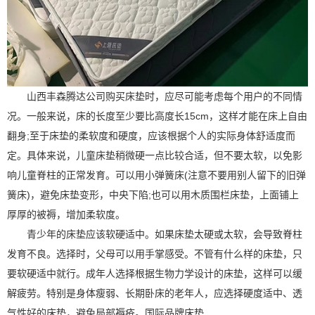
山西丰森腾达公司
购买床垫时，应尽可能考虑每个用户的不同情
况。一般来说，床的长度至少要比高度长
15cm
，这样才能在床上自由
翻身
;
至于床垫的柔软度和硬度，应该根据个人的实际身体舒适度而
定。具体来说，儿童床垫稍微硬一点比较合适，但不要太软，以免影
响儿童脊柱的正常发育。可以用小弹簧床
(
注意不要用别人留下的旧弹
簧床
)
，避免床垫变形，中央下陷
;
也可以用木质围栏床垫，上面铺上
厚厚的被褥，增加柔软度。
青少年的床垫应该软硬适中。如果床垫太硬或太软，会导致脊柱
发育不良。选择时，父母可以用手掌感受。不管有什么样的床垫，只
要软硬适中就行。成年人选择根据生物力学设计的床垫，这样可以缓
解疲劳。特别是身体瘦弱、长期卧床的老年人，应选择硬度适中、透
气性好的床垫，避免局部褥疮。国际品牌床垫