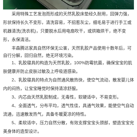
采用特殊工艺发泡而形成的天然乳胶床垫经久耐用，回弹力强，
形状保持长久不变形，清洗容易，不招惹灰尘，细毛易于进行手工或
机器清洗
(
洗衣机
)
，只要脱水后用电扇吹干，或烘箱烘干，绝不变
形，永保清洁。
丰森腾达家具
自然环保无公害，天然乳胶产品使用十数年后，可
自行分解，回归自然，绝无环境污染。
1
、乳胶寝具的构造为天然乳胶，
100%
防霉抗菌，确保宝宝的肌
肤健康并防止皮肤过敏及上呼吸道感染。
2
、乳胶寝具的特点为自然通风散热快，使空气流动，散发婴儿体
内的闷热，让宝宝睡觉时保持清凉舒服。
3
、内芯由天然乳胶制成，无毒性，软硬适中，不易变形。
4
、全面透气，分布平均，透气性佳，具通气效果，能使空气自动
流通，迅速散发热气，具备冬暖夏凉的特性。
5
、柔软适中，压力自然分散，有效支撑宝宝头颈部，塑造宝宝完
美身体的造型设计。