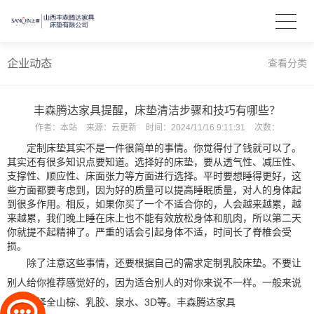
企业动态
查看分类
丰森腾达家具提醒，床垫清洁步骤和技巧有哪些？
作者：
本站
来源：
云更新
时间：
2024/11/16 9:11:31
次数：
定制床垫其实不是一件很简单的事情。你觉得付了钱就可以了。
其实还有很多知识点要知道。选择好的床垫，要从透气性、减压性、
支撑性、顺应性、床面张力等方面进行选择。平时要想睡得更好，这
些方面都要考虑到，因为好的质量可以提高睡眠质量，对人的身体起
到很多作用。相反，如果你买了一个不适合你的，人会越来越累，越
来越累，我们晚上睡在床上也不能有效放松身体和肌肉，所以第二天
你就提不起精神了。严重的话会引起身体不适，时间长了脊椎会受
损。
除了注意这些事情，还要根据自己的需求定制乳胶床垫。不要让
别人给你推荐感觉好的，因为适合别人的对你来说不一样。一般来说
可以选择全山棕、乳胶、泉水、
3D等。丰森腾达家具