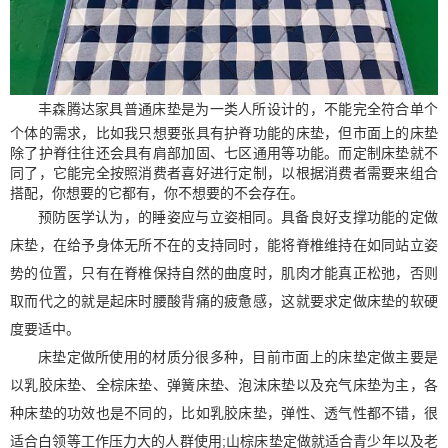
丰森腾达家具
普通床垫是为一类人所设计的，不能完全符合单个
个体的需求，比如我只想要张具有护脊功能的床垫，但市面上的床垫
除了护脊往往还会具有肩部加固、七区通用等功能。而定制床垫就不
同了，它能完全按照消费者喜好进行定制，以根据消费者需要来组合
搭配，你想要的它都有，你不想要的不会存在。
预防医学认为，的睡姿应与立姿相同。具备良好支撑功能的定做
床垫，在给予身体无所不在的支持同时，能将脊椎维持在如同站立姿
势的位置，只有在脊椎保持自然的曲度时，肌肉才能真正松弛，否则
取而代之的就是起床时腰酸背痛的疲惫感，这就要求定做床垫的软硬
度要适中。
床垫定做所使用的材质分很多种，目前市面上的床垫定做主要是
以乳胶床垫、全棕床垫、弹簧床垫、泡沫床垫以及充气床垫为主，各
种床垫的功效也是不同的，比如乳胶床垫，弹性、透气性都不错，很
适合白领等工作压力大的人群使用
;
山棕床垫定做就适合青少年以及老