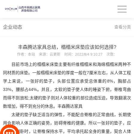
企业动态
查看分类
丰森腾达家具总结，榻榻米床垫应该如何选择?
作者：
本站
来源：
云更新
时间：
2022/8/4 9:10:27
次数：
目前市场上的榻榻米床垫主要有纤维榻榻米和海绵榻榻米两种不
同材质的床垫。一般榻榻米床垫的厚度一般在
7
厘米左右，从人体工程
学上来说，一张好的垫子，头部位置应承受总体重的
8%
，胸部占
33%
，腰部占
44%
。并且，太软的垫子使人体的睡姿下俯，脊椎弯曲
而得不到放松
;
太硬的垫子则对人体较重的部位造成压迫，导致翻滚次
数增加，得不到充分的休息。
丰森腾达家具
太硬的垫子缺乏适当的弹性，不能配合脊椎的正常曲线，长期使
用会影响人体正确的姿势，妨碍脊椎的健康。所以一张好的垫子，应
在人体侧卧时，让脊椎保持水平，平均承托起全身的重量，契合人体