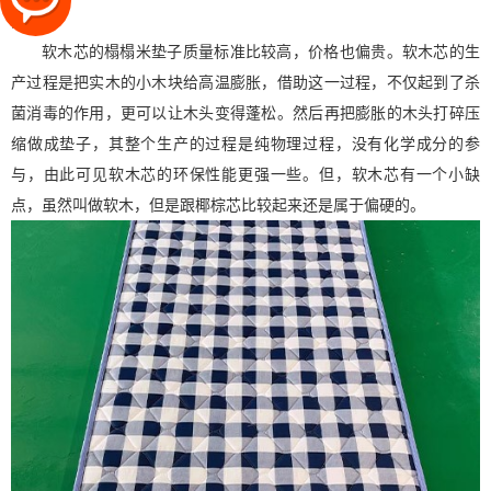
曲线。
软木芯的榻榻米垫子质量标准比较高，价格也偏贵。软木芯的生
产过程是把实木的小木块给高温膨胀，借助这一过程，不仅起到了杀
菌消毒的作用，更可以让木头变得蓬松。然后再把膨胀的木头打碎压
缩做成垫子，其整个生产的过程是纯物理过程，没有化学成分的参
与，由此可见软木芯的环保性能更强一些。但，软木芯有一个小缺
点，虽然叫做软木，但是跟椰棕芯比较起来还是属于偏硬的。